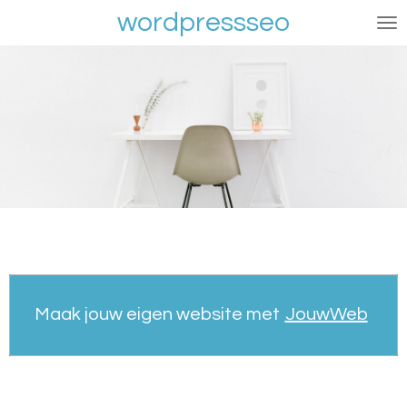
wordpressseo
Ga
direct
naar
de
hoofdinhoud
Maak jouw eigen website met
JouwWeb